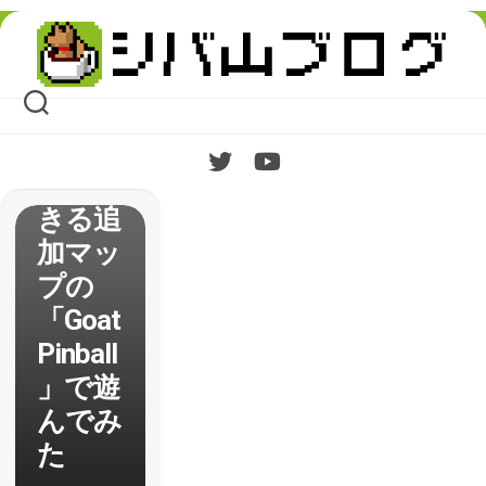
tor】
Skip
ヤギを
to
content
ボール
にして
ピンボ
ールで
きる追
加マッ
プの
「Goat
Pinball
」で遊
んでみ
た