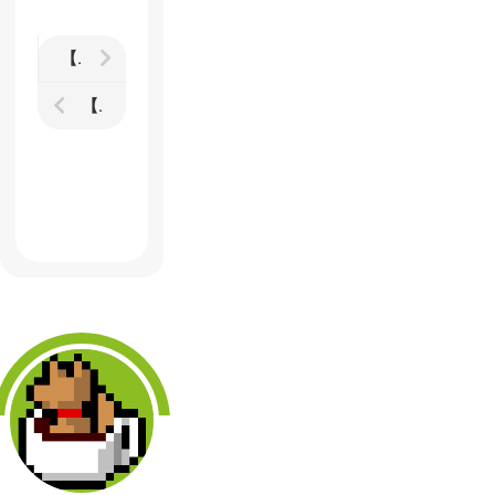
【Goat Simulator】破壊的ヤギゲーが本日よりSteamで配信開始
【GTA5】バイクも車も空を飛ぶ…スタントのレベルが上がりすぎてよくわからないことに