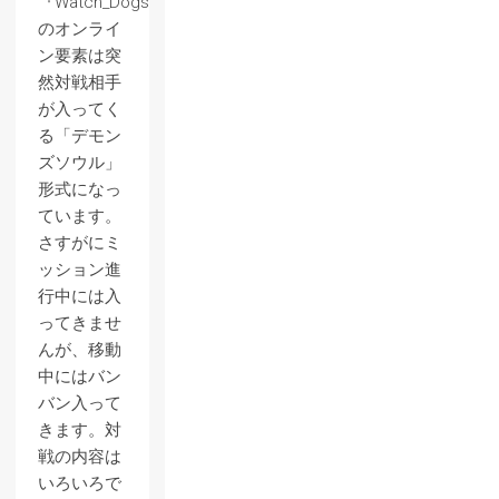
『Watch_Dogs』
のオンライ
ン要素は突
然対戦相手
が入ってく
る「デモン
ズソウル」
形式になっ
ています。
さすがにミ
ッション進
行中には入
ってきませ
んが、移動
中にはバン
バン入って
きます。対
戦の内容は
いろいろで