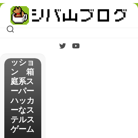
Skip
【Wat
to
content
ch_Do
gs】
1stイ
ンプレ
ッショ
ン 箱
庭系ス
ーパー
ハッカ
ーなス
テルス
ゲーム