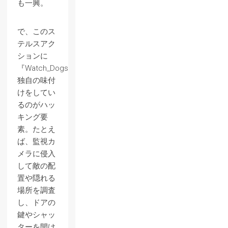
も一興。
で、このス
テルスアク
ションに
『Watch_Dogs』
独自の味付
けをしてい
るのがハッ
キング要
素。たとえ
ば、監視カ
メラに侵入
して敵の配
置や隠れる
場所を調査
し、ドアの
鍵やシャッ
ターを開け