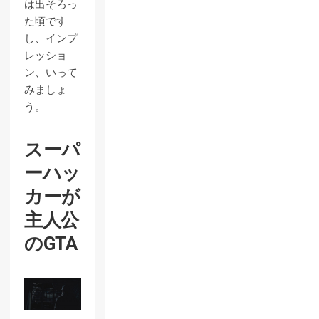
は出そろっ
た頃です
し、インプ
レッショ
ン、いって
みましょ
う。
スーパ
ーハッ
カーが
主人公
のGTA