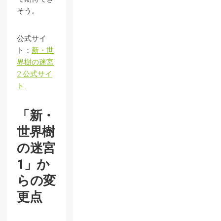
そう。
公式サイ
ト：
新・世
界樹の迷宮
2 公式サイ
ト
「新・
世界樹
の迷宮
1」か
らの変
更点