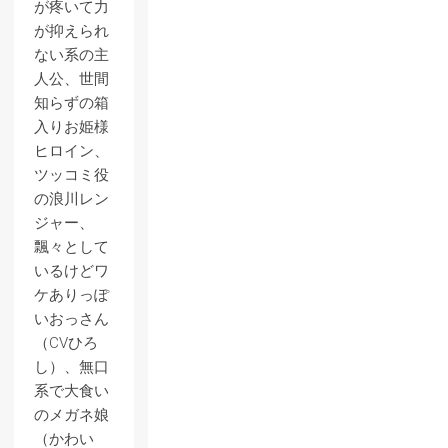
が疼いて力
が抑えられ
ない系の主
人公、世間
知らずの箱
入りお姫様
ヒロイン、
ツッコミ役
の浪川レン
ジャー、
飄々として
いるけどワ
ケありっぽ
いおっさん
（CVひろ
し）、無口
系で大食い
のメガネ娘
（かわい