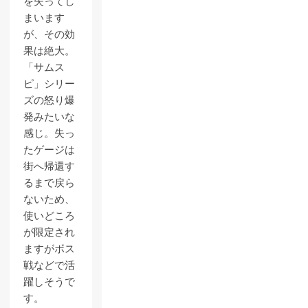
を失ってし
まいます
が、その効
果は絶大。
「サムス
ピ」シリー
ズの怒り爆
発みたいな
感じ。失っ
たゲージは
街へ帰還す
るまで戻ら
ないため、
使いどころ
が限定され
ますがボス
戦などで活
躍しそうで
す。