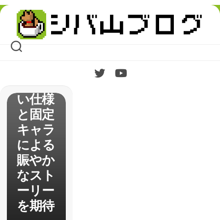
感想
Skip
「新
to
content
1」か
ら引き
続き遊
びやす
い仕様
と固定
キャラ
による
賑やか
なスト
ーリー
を期待