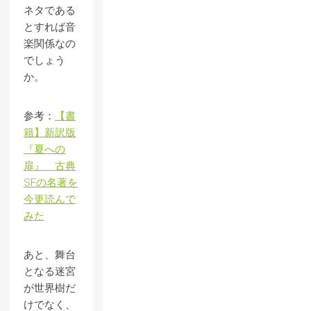
ネタである
とすれば音
楽関係なの
でしょう
か。
参考：
【書
籍】新訳版
『夏への
扉』 古典
SFの名著を
今更読んで
みた
あと、舞台
となる迷宮
が世界樹だ
けでなく、