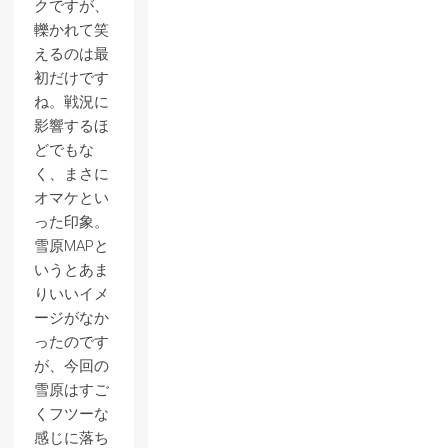
クですが、
轢かれて笑
えるのは最
初だけです
ね。戦況に
影響するほ
どでもな
く、まさに
オマケとい
った印象。
雪原MAPと
いうとあま
りいいイメ
ージがなか
ったのです
が、今回の
雪原はすご
くフツーな
感じに落ち