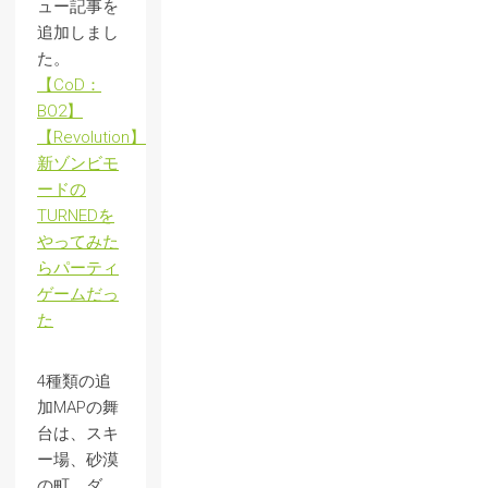
ュー記事を
追加しまし
た。
【CoD：
BO2】
【Revolution】
新ゾンビモ
ードの
TURNEDを
やってみた
らパーティ
ゲームだっ
た
4種類の追
加MAPの舞
台は、スキ
ー場、砂漠
の町、ダ