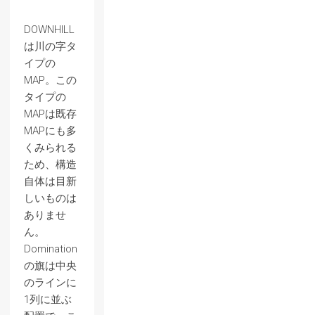
DOWNHILL
は川の字タ
イプの
MAP。この
タイプの
MAPは既存
MAPにも多
くみられる
ため、構造
自体は目新
しいものは
ありませ
ん。
Domination
の旗は中央
のラインに
1列に並ぶ