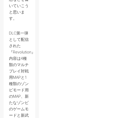
いていこう
と思いま
す。
DLC第一弾
として配信
された
『Revolution』。
内容は4種
類のマルチ
プレイ対戦
用MAPと1
種類のゾン
ビモード用
のMAP、新
たなゾンビ
のゲームモ
ードと新武