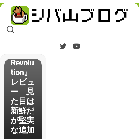
Skip
to
content
【CoD
：
BO2】
DLC『
Revolu
tion』
レビュ
ー 見
た目は
新鮮だ
が堅実
な追加