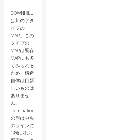
DOWNHILL
は川の字タ
イプの
MAP。この
タイプの
MAPは既存
MAPにも多
くみられる
ため、構造
自体は目新
しいものは
ありませ
ん。
Domination
の旗は中央
のラインに
1列に並ぶ