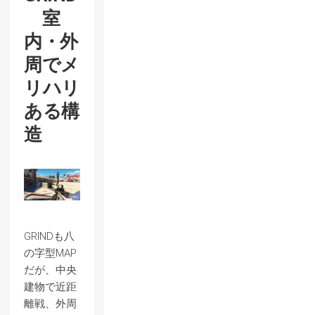
室
内・外
周でメ
リハリ
ある構
造
GRINDも八
の字型MAP
だが、中央
建物で近距
離戦、外周