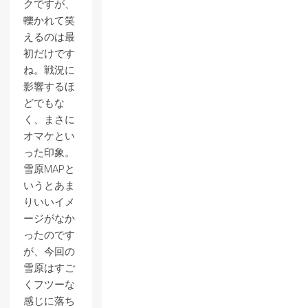
クですが、
轢かれて笑
えるのは最
初だけです
ね。戦況に
影響するほ
どでもな
く、まさに
オマケとい
った印象。
雪原MAPと
いうとあま
りいいイメ
ージがなか
ったのです
が、今回の
雪原はすご
くフツーな
感じに落ち