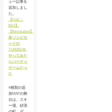
ュー記事を
追加しまし
た。
【CoD：
BO2】
【Revolution】
新ゾンビモ
ードの
TURNEDを
やってみた
らパーティ
ゲームだっ
た
4種類の追
加MAPの舞
台は、スキ
ー場、砂漠
の町、ダ