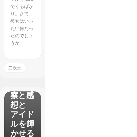
でくるばか
り。さて、
彼女はいっ
たい何だっ
たのでしょ
アニメ
うか。
【シン
デレラ
ガール
二次元
ズ】25
話の考
察と感
想と
アイド
ルを輝
かせる