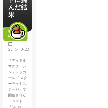
んだ結
果
READ
MORE
2015/10/28
『アイドル
マスターシ
ンデレラガ
ールズ スタ
ーライトス
テージ』で
開催された
イベント
『Nation