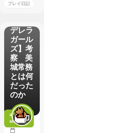
プレイ日記
アニメ
【シン
デレラ
ガール
ズ】考
察 美
城常務
とは何
だった
のか
READ
MORE