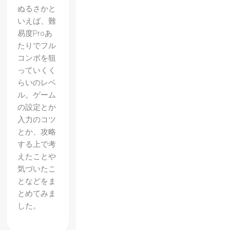
ぬるさかと
いえば、難
易度Proあ
たりでフル
コンボを狙
っていくく
らいのレベ
ル。ゲーム
の設定とか
入力のコツ
とか、攻略
する上で考
えたことや
気づいたこ
【デレ
となどをま
とめてみま
ステ】
した。
ぬるい