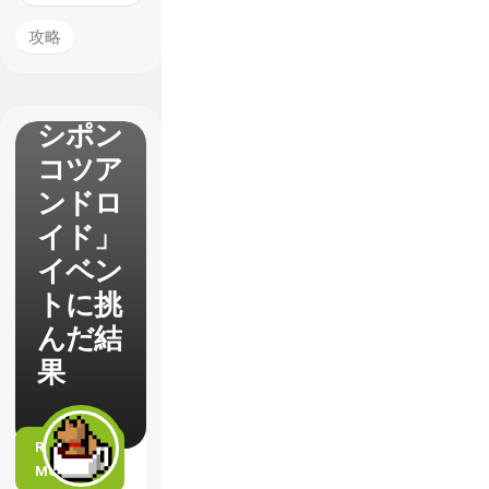
プレイ
スタイ
攻略
ルで
「アタ
シポン
コツア
ンドロ
イド」
イベン
トに挑
んだ結
果
READ
MORE