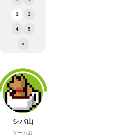
2
3
4
5
»
シバ山
ゲームお