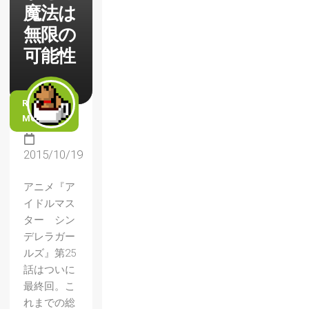
魔法は
無限の
可能性
READ
MORE
2015/10/19
アニメ『ア
イドルマス
ター シン
デレラガー
ルズ』第25
話はついに
最終回。こ
れまでの総