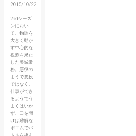
2015/10/22
2ndシーズ
ンにおい
て、物語を
大きく動か
す中心的な
役割を果た
した美城常
務。悪役の
ようで悪役
ではなく、
仕事ができ
るようでう
まくはいか
ず、口を開
けば難解な
ポエムでバ
トルを挑ん