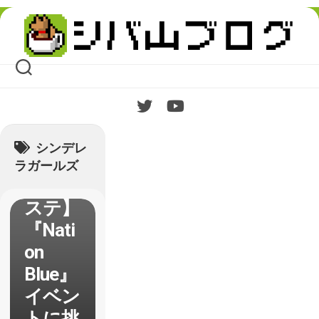
Skip
to
content
シンデレ
ラガールズ
【デレ
ステ】
『Nati
on
Blue』
イベン
トに挑