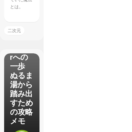
とは。
【デレ
ステ】
二次元
脱・
Regula
rへの
一歩
ぬるま
湯から
踏み出
すため
の攻略
メモ