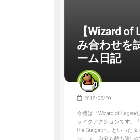
【Wizard 
み合わせを
ーム日記
2018/05/20
今週は『Wizard of 
ライクアクションです。「The Bi
the Gungeon」と
ション。自分も敵も速い