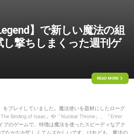
of Legend】で新しい魔法の組
試し撃ちしまくった週刊ゲ
READ MORE
Legend』をプレイしていました。魔法使いを題材にしたローグ
nding of Isaac」や「Nuclear Throne」、「Enter
いったタイプのゲームで、特徴は魔法を使ったスピーディなアク
のでなかなか忙しくてムズかしいです。けれども、魔法の