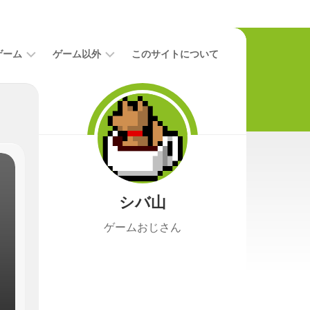
ゲーム
ゲーム以外
このサイトについて
レ
二
ビ
次
ュ
元
ー
本
攻
映
略
画
シバ山
ニ
ュ
ゲームおじさん
ー
ス
プ
レ
イ
日