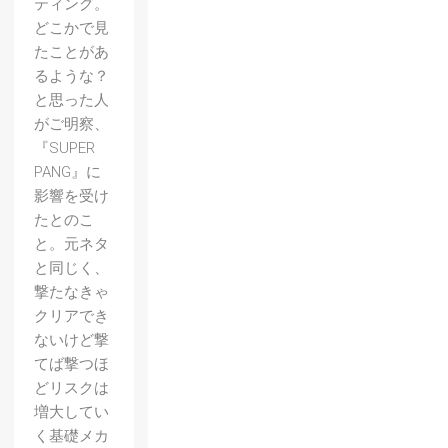
ティング。
どこかで見
たことがあ
るような？
と思った人
がご明察、
『SUPER
PANG』に
影響を受け
たとのこ
と。元ネタ
と同じく、
撃たなきゃ
クリアでき
ないけど撃
てば撃つほ
どリスクは
増大してい
く基礎メカ