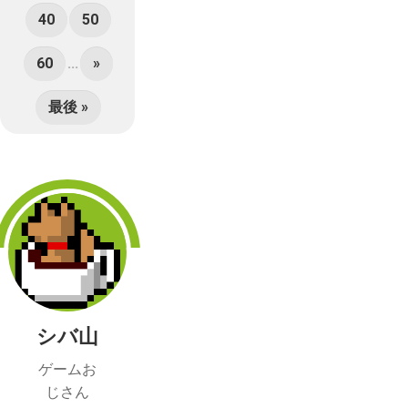
40
50
60
...
»
最後 »
シバ山
ゲームお
じさん