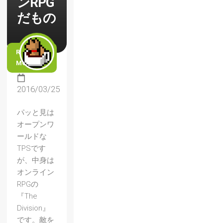
ンRPG
だもの
READ
MORE
2016/03/25
パッと見は
オープンワ
ールドな
TPSです
が、中身は
オンライン
RPGの
『The
Division』
です。敵を