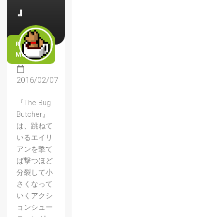
』
READ
MORE
2016/02/07
『The Bug
Butcher』
は、跳ねて
いるエイリ
アンを撃て
ば撃つほど
分裂して小
さくなって
いくアクシ
ョンシュー