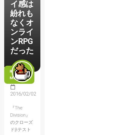
イ感は
紛れも
なくオ
ンライ
ンRPG
だった
READ
MORE
2016/02/02
『The
Division』
のクローズ
ドβテスト