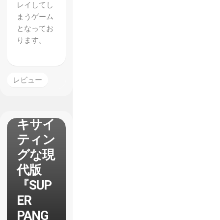
【The
レイしてし
Bug
まうゲーム
となってお
Butche
ります。
r】レ
ビュ
ー 完
レビュー
成度の
高いエ
キサイ
ティン
グな現
代版
『SUP
ER
PANG