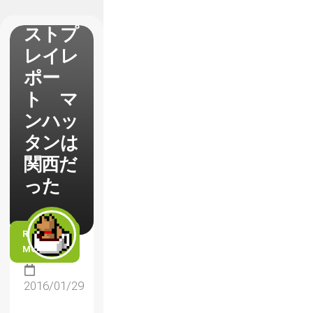
n】βテ
ストプ
レイレ
ポー
ト マ
ンハッ
タンは
関西だ
った
READ
MORE
2016/01/29