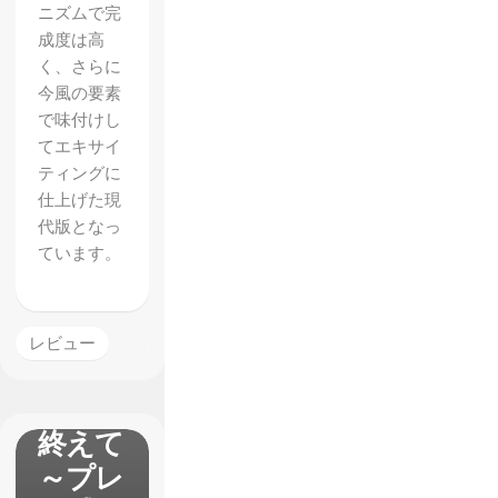
ニズムで完
成度は高
く、さらに
今風の要素
で味付けし
てエキサイ
ティングに
仕上げた現
代版となっ
ています。
【The
Divisio
レビュー
n】βテ
ストを
終えて
～プレ