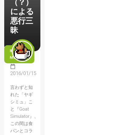
（？）
による
悪行三
昧
READ
MORE
2016/01/15
言わずと知
れた「ヤギ
シミュ」こ
と『Goat
Simulator』、
この間は食
パンとコラ