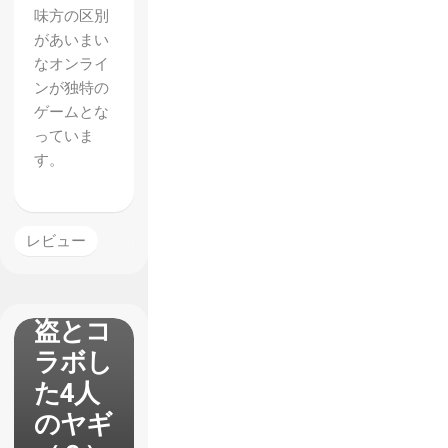
味方の区別
があいまい
なオンライ
ンが独特の
【Goat
ゲームとな
っていま
Simula
す。
tor:
PAYDA
Y】レ
レビュー
ビュ
ー 強
盗とコ
ラボし
た4人
のヤギ