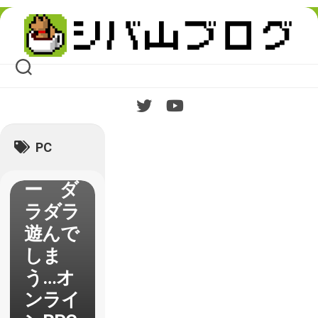
Skip
to
content
【The
Divisio
n】レ
PC
ビュ
ー ダ
ラダラ
遊んで
しま
う…オ
ンライ