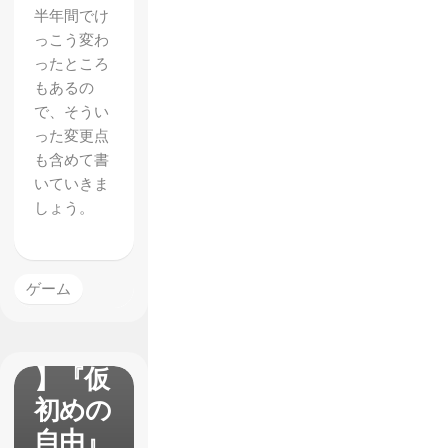
半年間でけ
っこう変わ
ったところ
もあるの
で、そうい
った変更点
も含めて書
いていきま
しょう。
【サイ
バーパ
ゲーム
ンク
2077
】『仮
初めの
自由』