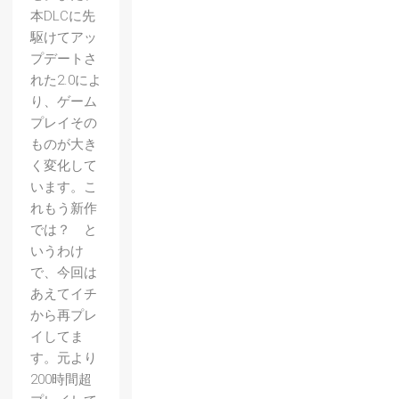
本DLCに先
駆けてアッ
プデートさ
れた2.0によ
り、ゲーム
プレイその
ものが大き
く変化して
います。こ
れもう新作
では？ と
いうわけ
で、今回は
あえてイチ
から再プレ
イしてま
す。元より
200時間超