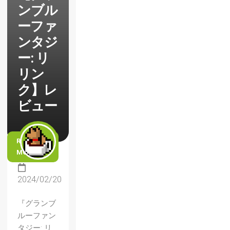
ンブル
ーファ
ンタジ
ー: リ
リン
ク】レ
ビュー
READ
MORE
2024/02/20
『グランブ
ルーファン
タジー: リ