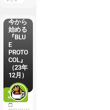
今から
始める
『BLU
E
PROTO
COL』
（23年
12月）
READ
MORE