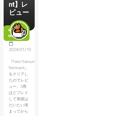
nt】レ
ビュー
READ
MORE
2024/01/10
『Fate/Samurai
Remnant』
をクリアし
たのでレビ
ュー。3周
ほどプレイ
して実績は
だいたい埋
まってから