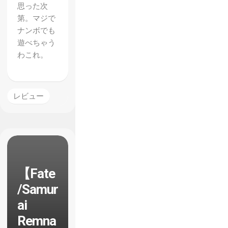
思った次
第。マジで
ナンボでも
遊べちゃう
わこれ。
レビュー
【Fate
/Samur
ai
Remna