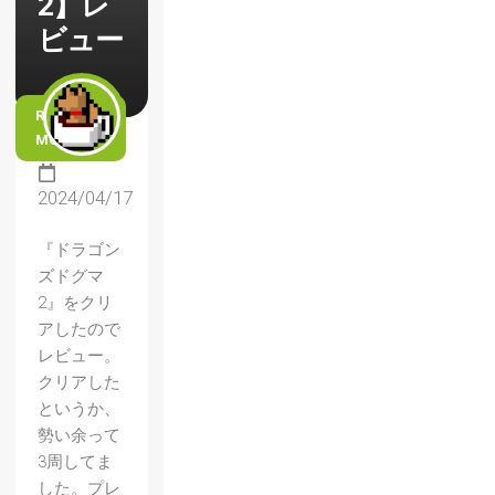
2】レ
ビュー
READ
MORE
2024/04/17
『ドラゴン
ズドグマ
2』をクリ
アしたので
レビュー。
クリアした
というか、
勢い余って
3周してま
した。プレ