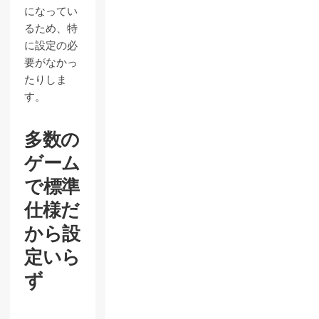
になってい
るため、特
に設定の必
要がなかっ
たりしま
す。
多数の
ゲーム
で標準
仕様だ
から設
定いら
ず