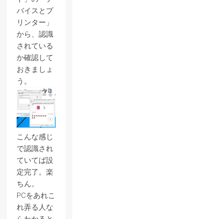
バイスとプ
リンター」
から、認識
されている
か確認して
おきましょ
う。
こんな感じ
で認識され
ていてば設
定完了。楽
ちん。
PCをあれこ
れ弄る人な