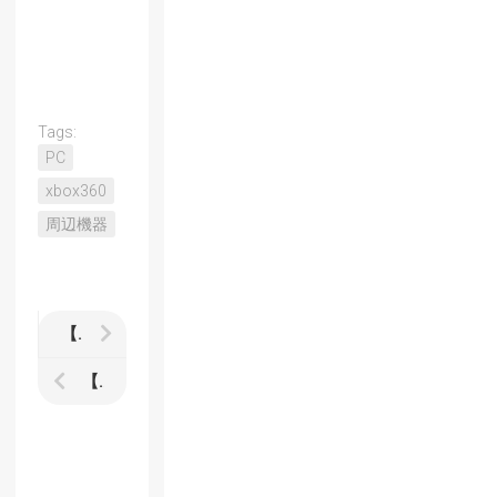
Tags:
PC
xbox360
周辺機器
【Guacamelee! Gold Edition】レビュー 動かしてるだけでも楽しいメキシカンなMetroid-Vaniaアクション
【Legend of Dungeon】レビュー ローグライク＋ベルトスクロールのシンプルなアクションRPG