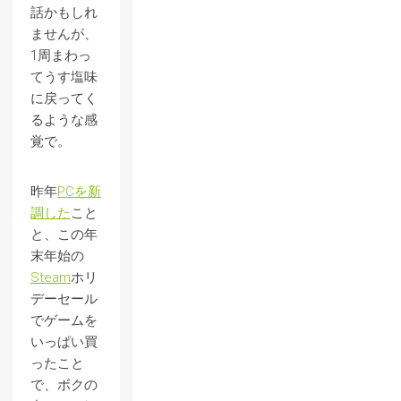
話かもしれ
ませんが、
1周まわっ
てうす塩味
に戻ってく
るような感
覚で。
昨年
PCを新
調した
こと
と、この年
末年始の
Steam
ホリ
デーセール
でゲームを
いっぱい買
ったこと
で、ボクの