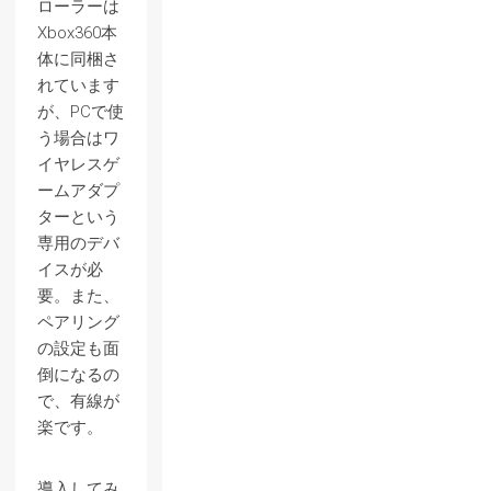
ローラーは
Xbox360本
体に同梱さ
れています
が、PCで使
う場合はワ
イヤレスゲ
ームアダプ
ターという
専用のデバ
イスが必
要。また、
ペアリング
の設定も面
倒になるの
で、有線が
楽です。
導入してみ