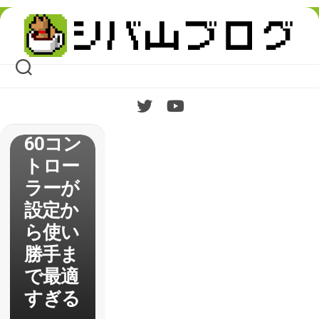
Skip
PC用
to
content
ゲーム
パッド
には
Xbox3
60コン
トロー
ラーが
設定か
ら使い
勝手ま
で最適
すぎる