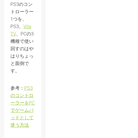
PS3のコン
トローラー
1つを、
PS3、
Vita
TV
、PCの3
機種で使い
回すのはや
はりちょっ
と面倒で
す。
参考：
PS3
のコントロ
ーラーをPC
でゲームパ
ッドとして
使う方法