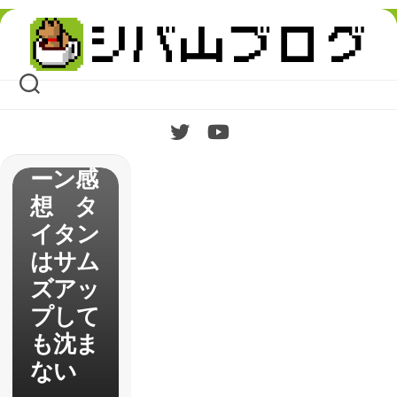
Skip
【Tita
to
content
nfall2
】シン
グルキ
ャンペ
ーン感
想 タ
イタン
はサム
ズアッ
プして
も沈ま
ない