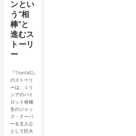
ンとい
う”相
棒”と
進むス
トーリ
ー
『Titanfall2』
のストーリ
ーは、ミリ
シアのパイ
ロット候補
生のジャッ
ク・クーパ
ーを主人公
として巨大