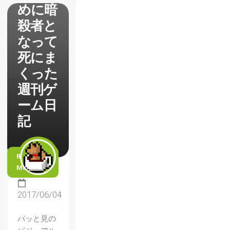
めに暗
殺者と
なって
死にま
くった
週刊ゲ
ーム日
記
READ
MORE
2017/06/04
パッと見の