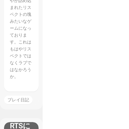
やが詰め込
まれたリス
ペクトの塊
みたいなゲ
ームになっ
ておりま
す。これは
もはやリス
ペクトでは
なくラブで
はなかろう
か。
【Toot
h and
Tail】
プレイ日記
で慣れ
ない
RTSに