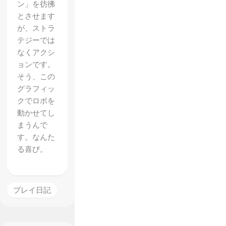
ン」を彷彿
とさせます
が、ストラ
テジーでは
なくアクシ
ョンです。
そう、この
グラフィッ
クでロボを
動かせてし
まうんで
す。なんた
る喜び。
【Toky
o 42】
でニュ
プレイ日記
ーババ
アのた