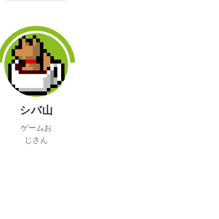
シバ山
ゲームお
じさん