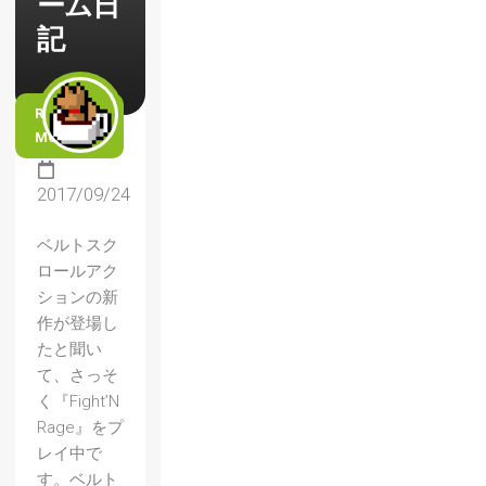
ーム日
記
READ
MORE
2017/09/24
ベルトスク
ロールアク
ションの新
作が登場し
たと聞い
て、さっそ
く『Fight’N
Rage』をプ
レイ中で
す。ベルト