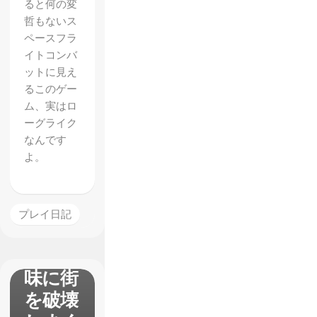
ると何の変
哲もないス
ペースフラ
イトコンバ
ットに見え
るこのゲー
ム、実はロ
ーグライク
なんです
よ。
【Brig
プレイ日記
ador】
で無意
味に街
を破壊