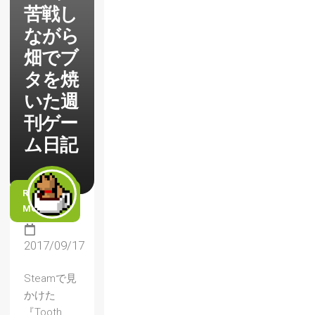
苦戦し
ながら
畑でブ
タを焼
いた週
刊ゲー
ム日記
READ
MORE
2017/09/17
Steamで見
かけた
『Tooth