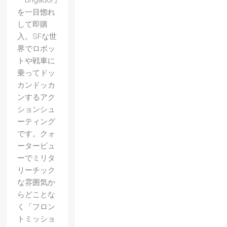
『Brigador』
を一目惚れ
して即購
入。SFな世
界でロボッ
トや戦車に
乗ってドッ
カンドッカ
ンするアク
ションシュ
ーティング
です。クォ
ータービュ
ーでミリタ
リーチック
な雰囲気か
らどことな
く「フロン
トミッショ