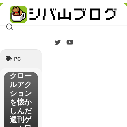
Skip
to
content
【Figh
t’N
Rage
】で往
年のベ
PC
ルトス
クロー
ルアク
ション
を懐か
しんだ
週刊ゲ