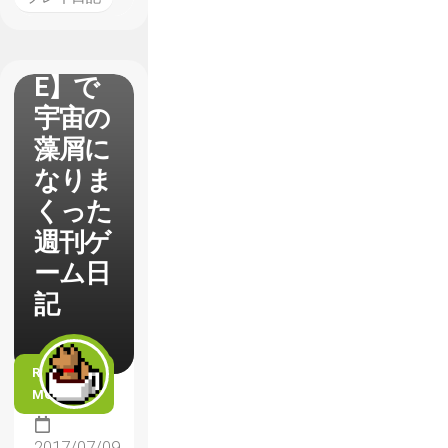
【EVE
RSPAC
E】で
宇宙の
藻屑に
なりま
くった
週刊ゲ
ーム日
記
READ
MORE
2017/07/09