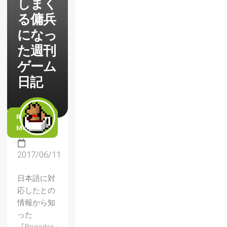
しまく
る傭兵
になっ
た週刊
ゲーム
日記
READ
MORE
2017/06/11
日本語に対
応したとの
情報から知
った