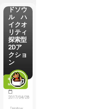
トロイ
ドソウ
ル ハ
イクオ
リティ
探索型
2Dア
クショ
ン
READ
MORE
2017/04/28
『Hollow