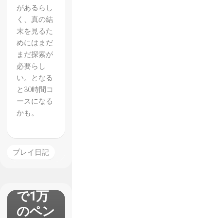
があるらし
く、真の結
末を見るた
めにはまだ
まだ探索が
必要らし
い。となる
と30時間コ
ースになる
【Ulti
かも。
mate
Epic
Battle
プレイ日記
Simula
tor】
で1万
のペン