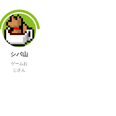
シバ山
ゲームお
じさん