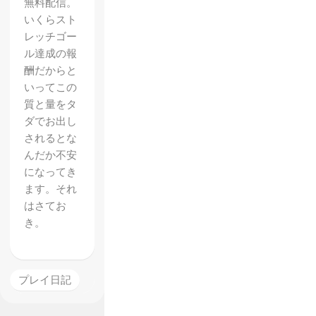
無料配信。
いくらスト
レッチゴー
ル達成の報
酬だからと
いってこの
【Holl
質と量をタ
ow
ダでお出し
されるとな
Knight
んだか不安
】レビ
になってき
ュー
ます。それ
はさてお
メトロ
き。
イドヴ
ァニア
という
プレイ日記
よりメ