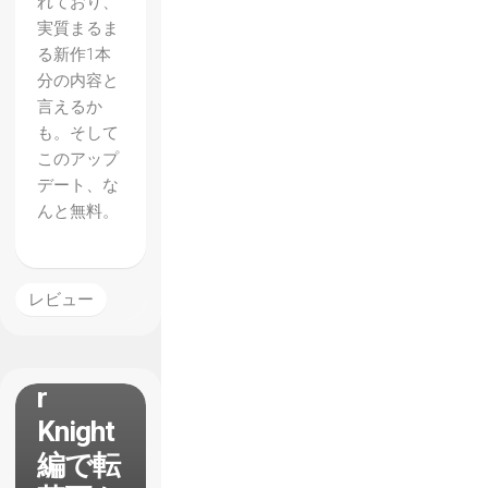
れており、
実質まるま
る新作1本
分の内容と
言えるか
も。そして
【Shov
このアップ
デート、な
el
んと無料。
Knight
】で新
作感あ
レビュー
ふれる
Specte
r
Knight
編で転