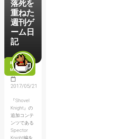
落死を
重ねた
週刊ゲ
ーム日
記
READ
MORE
2017/05/21
『Shovel
Knight』の
追加コンテ
ンツである
Spector
Knight編を