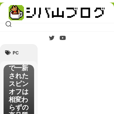
Torme
Skip
to
nt』レ
content
ビュ
ー 大
鎌で斬
り抜け
るアク
PC
ション
で一新
された
スピン
オフは
相変わ
らずの