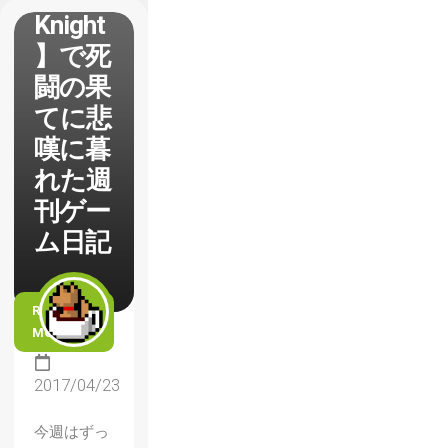
Knight
】で死
闘の果
てに悲
嘆に暮
れた週
刊ゲー
ム日記
READ
MORE
2017/04/23
今週はずっ