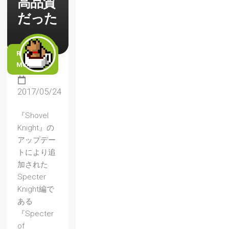
高品質
だった
READ
MORE
2017/05/24
『Shovel
Knight』の
アップデー
トにより追
加された
Specter
Knight編で
ある
『Specter
of