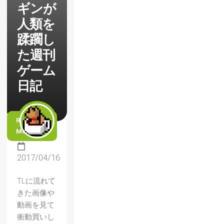
ギンが
人類を
蹂躙し
た週刊
ゲーム
日記
READ
MORE
2017/04/16
TLに流れて
きた画像や
動画を見て
衝動買いし