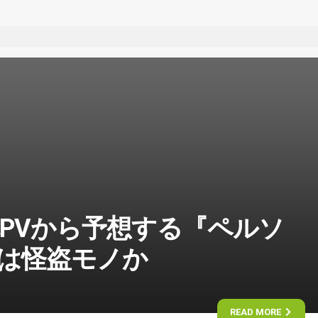
弾PVから予想する『ペルソ
度は怪盗モノか
READ MORE