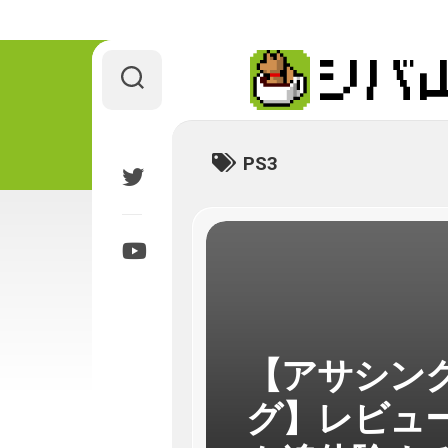
Skip
to
content
PS3
【アサシンク
グ】レビュ