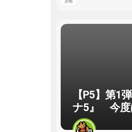
攻略
【P5】第1
ナ5』 今