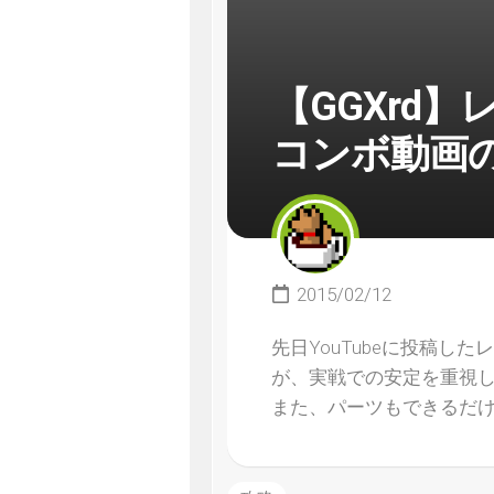
【GGXrd
コンボ動画
2015/02/12
先日YouTubeに投稿
が、実戦での安定を重視
また、パーツもできるだ