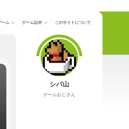
ゲーム
ゲーム以外
このサイトについて
レ
二
ビ
次
ュ
元
ー
本
攻
映
略
画
シバ山
ニ
ュ
ゲームおじさん
ー
ス
プ
レ
イ
日