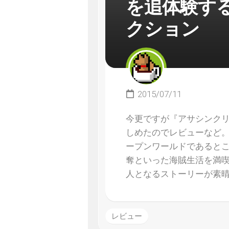
を追体験す
クション
2015/07/11
今更ですが『アサシンクリ
しめたのでレビューなど
ープンワールドであると
奪といった海賊生活を満喫
人となるストーリーが素
レビュー