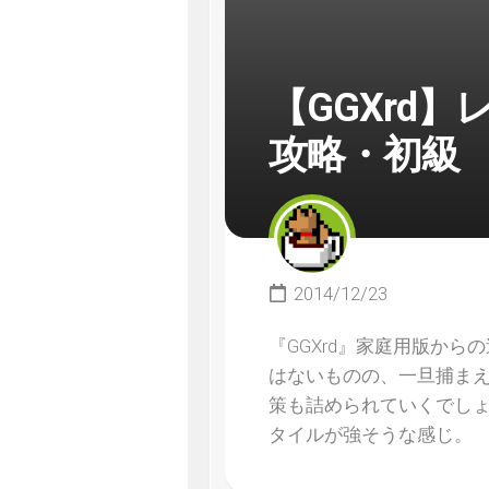
【GGXrd
攻略・初級
2014/12/23
『GGXrd』家庭用版か
はないものの、一旦捕ま
策も詰められていくでし
タイルが強そうな感じ。