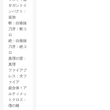
ギガントイ
ンパクト：
追加
斬：白狼抜
刀牙：斬コ
ロ
絶：白狼抜
刀牙：絶コ
ロ
真理の雷：
真理
ファイアブ
レス：犬フ
ァイア
超合体！ア
ルティメッ
トクロス：
僕の槍