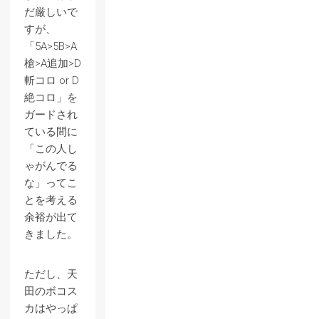
だ厳しいで
すが、
「5A>5B>A
槍>A追加>D
斬コロ or D
絶コロ」を
ガードされ
ている間に
「この人し
ゃがんでる
な」ってこ
とを考える
余裕が出て
きました。
ただし、天
田のボコス
カはやっぱ