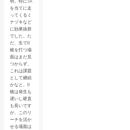
明。特に5A
を当てに走
ってくるミ
ナヅキなど
に効果抜群
でした。た
だ、生でB
槍を打つ場
面はまだ見
つからず、
これは課題
として継続
かなと。B
槍は発生も
遅いし硬直
も長いです
が、このリ
ーチを活か
せる場面は