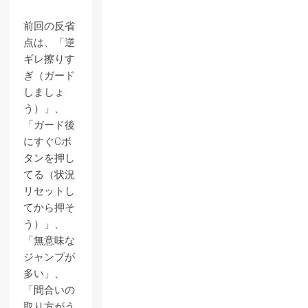
前回の反省
点は、「逆
ギレ擦りす
ぎ（ガード
しましょ
う）」、
「ガード後
にすぐCボ
タンを押し
てる（状況
リセットし
てから押そ
う）」、
「無意味な
ジャンプが
多い」、
「間合いの
取り方がう