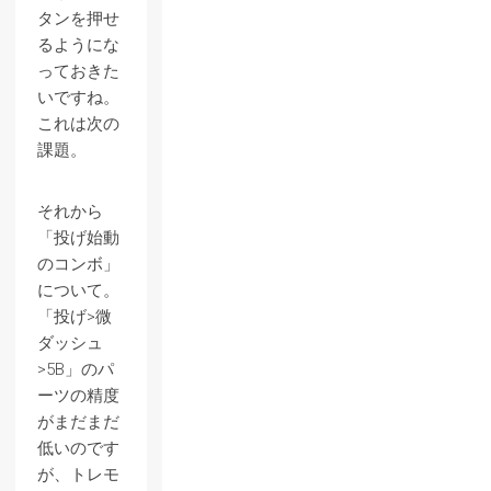
タンを押せ
るようにな
っておきた
いですね。
これは次の
課題。
それから
「投げ始動
のコンボ」
について。
「投げ>微
ダッシュ
>5B」のパ
ーツの精度
がまだまだ
低いのです
が、トレモ