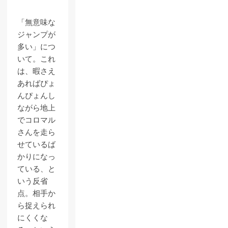
「無意味な
ジャンプが
多い」につ
いて。これ
は、暇さえ
あればぴょ
んぴょんし
ながら地上
でコロマル
さんを走ら
せているば
かりになっ
ている、と
いう反省
点。相手か
ら捉えられ
にくくな