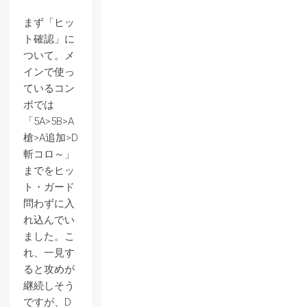
まず「ヒッ
ト確認」に
ついて。メ
インで使っ
ているコン
ボでは
「5A>5B>A
槍>A追加>D
斬コロ～」
までをヒッ
ト・ガード
問わずに入
れ込んでい
ました。こ
れ、一見す
ると攻めが
継続しそう
ですが、D