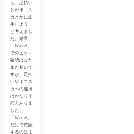
ら、足払い
とかボコス
カとかに派
生しよう、
と考えまし
た。結果、
「5A>5B」
でのヒット
確認はまだ
まだ甘いで
すが、足払
いやボコス
カへの連携
はかなり手
応えありま
した。
「5A>5B」
だけで確認
するのはま